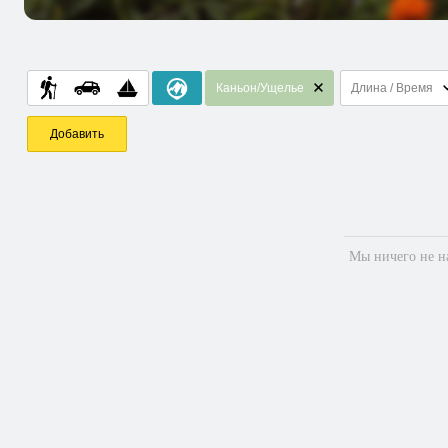
Каньон/Ущелье
Длина / Время
Добавить
Мы ничего не на