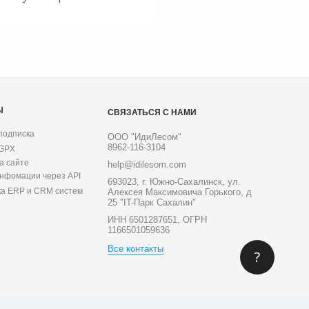
Ы
СВЯЗАТЬСЯ С НАМИ
подписка
ООО "ИдиЛесом"
8962-116-3104
 GPX
а сайте
help@idilesom.com
инфомации через API
693023, г. Южно-Сахалинск, ул.
ка ERP и CRM систем
Алексея Максимовича Горького, д
25 "IT-Парк Сахалин"
ИНН 6501287651, ОГРН
1166501059636
Все контакты
?