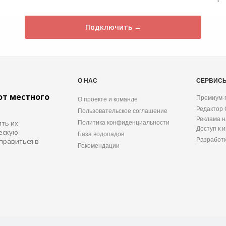
Подключить →
О НАС
СЕРВИС
от местного
Премиум-
О проекте и команде
Редактор
Пользовательское соглашение
Реклама н
ить их
Политика конфиденциальности
Доступ к 
ескую
База водопадов
Разработ
правиться в
Рекомендации