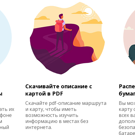
Скачивайте описание с
Распе
ы
картой в PDF
бума
Скачайте pdf-описание маршрута
Вы мо
ать их
и карту, чтобы иметь
карту 
ефоне
возможность изучить
всех в
м
информацию в местах без
допол
жный
интернета.
безопа
батаре