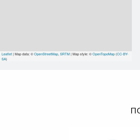
Leaflet
| Map data: ©
OpenStreetMap
,
SRTM
| Map style: ©
OpenTopoMap
(
CC-BY-
SA
)
П