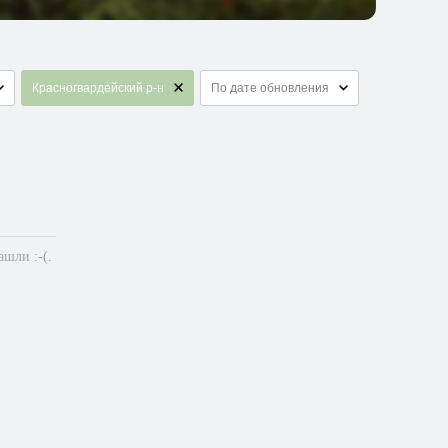
Красногвардейский р-н
По дате обновления
шли :-(.