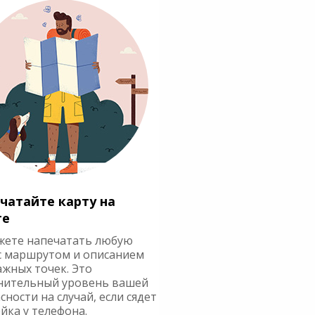
чатайте карту на
ге
жете напечатать любую
с маршрутом и описанием
ажных точек. Это
нительный уровень вашей
сности на случай, если сядет
йка у телефона.