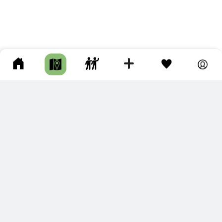
ПОДКЛЮЧИТЕ ДЛЯ СЕБЯ
ПРЕМИУМ
С премиум аккаунтом Вы сможете
скачивать треки в разных форматах для мобильных карт
и навигаторов
распечатывать маршруты и сохранять их в pdf,
копировать треки с сайта в свою библиотеку
наслаждаться сайтом без рекламы
помочь проекту и почувствовать себя лучше