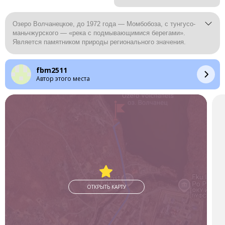
Озеро Волчанецкое, до 1972 года — Момбобоза, с тунгусо-
маньчжурского — «река с подмывающимися берегами».
Является памятником природы регионального значения.
fbm2511
Автор этого места
ОТКРЫТЬ КАРТУ