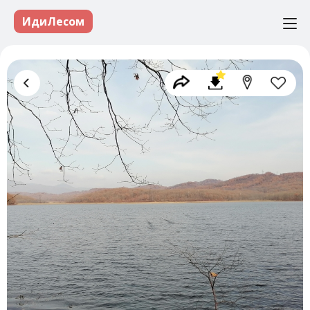
ИдиЛесом