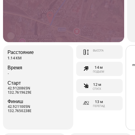
Маршрут от
fbm2511
Leaflet
ВЫСОТА
Расстояние
1.14 КМ
14 м
Время
ПОДЪЕМ
-
Старт
12 м
42.9120865N
СПУСК
132.7619629E
Финиш
13 м
42.9211005N
ПЕРЕПАД
132.7650238E