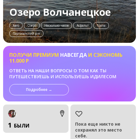
Озеро Волчанецкое
Авто
Озеро
Несколько часов
Асфальт
Тропа
Партизанский р-н
ПОЛУЧИ ПРЕМИУМ
НАВСЕГДА
И СЭКОНОМЬ
11.000 Р
ОТВЕТЬ НА НАШИ ВОПРОСЫ О ТОМ КАК ТЫ
ПУТЕШЕСТВУЕШЬ И ИСПОЛЬЗУЕШЬ ИДИЛЕСОМ
Подробнее →
1
Пока еще никто не
БЫЛИ
сохранял это место
себе.