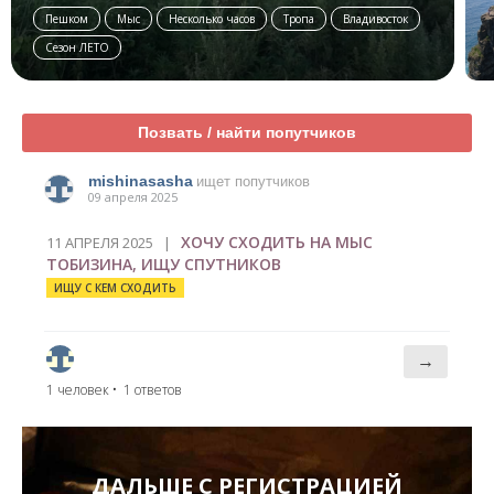
Пешком
Мыс
Несколько часов
Тропа
Владивосток
Сезон ЛЕТО
Позвать / найти попутчиков
mishinasasha
ищет попутчиков
09 апреля 2025
ХОЧУ СХОДИТЬ НА МЫС
11 АПРЕЛЯ 2025 |
ТОБИЗИНА, ИЩУ СПУТНИКОВ
ИЩУ С КЕМ СХОДИТЬ
→
1 человек
• 1 ответов
ДАЛЬШЕ С РЕГИСТРАЦИЕЙ