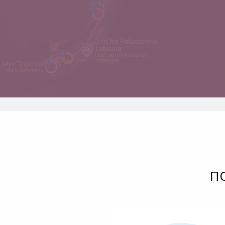
3
6
4
5
П