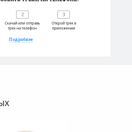
2
3
е
Скачай или отправь
Открой трек в
трек на телефон
приложении
Подробнее
ЫХ