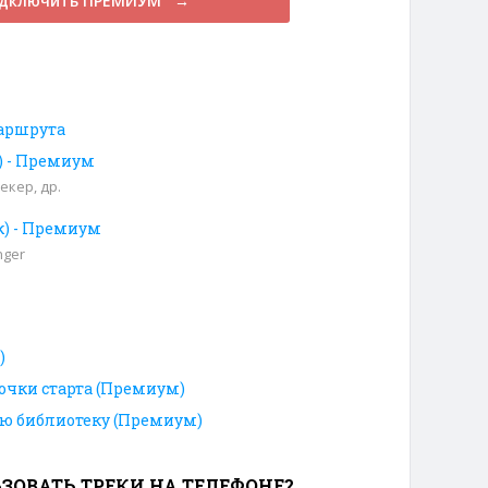
дключить ПРЕМИУМ →
аршрута
к) - Премиум
екер, др.
к) - Премиум
nger
)
очки старта (Премиум)
ою библиотеку (Премиум)
ЗОВАТЬ ТРЕКИ НА ТЕЛЕФОНЕ?