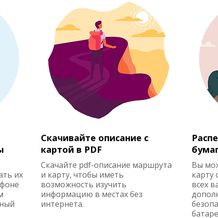
Скачивайте описание с
Распе
ы
картой в PDF
бума
Скачайте pdf-описание маршрута
Вы мо
ать их
и карту, чтобы иметь
карту 
ефоне
возможность изучить
всех в
м
информацию в местах без
допол
жный
интернета.
безопа
батаре