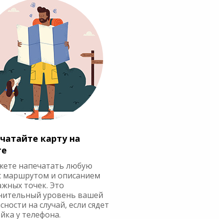
чатайте карту на
ге
жете напечатать любую
с маршрутом и описанием
ажных точек. Это
нительный уровень вашей
сности на случай, если сядет
йка у телефона.