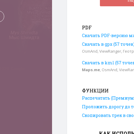
По
PDF
Скачать PDF-версию м
Скачать в gpx (57 точе
OsmAnd, ViewRanger, Геотр
Скачать в kml (57 точе
Maps.me
, OsmAnd, ViewRa
ФУНКЦИИ
Распечатать (Премиум
Проложить дорогу до т
Скопировать трек в св
КАК ИСПОЛЬ