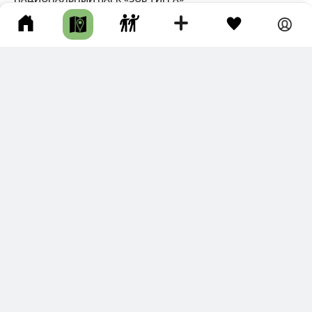
Чугуевский р-н • Заповедник / Заказник • Авто • Целый день •
Грунтовая дорога
Новый трек
3