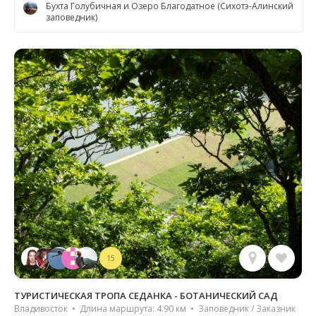
Бухта Голубичная и Озеро Благодатное (Сихотэ-Алинский
заповедник)
15
ТУРИСТИЧЕСКАЯ ТРОПА СЕДАНКА - БОТАНИЧЕСКИЙ САД
Владивосток • Длина маршрута: 4.90 км • Заповедник / Заказник