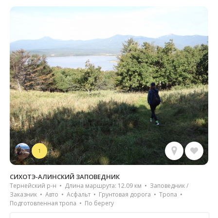
1
СИХОТЭ-АЛИНСКИЙ ЗАПОВЕДНИК
Тернейский р-н • Длина маршрута: 12.09 км • Заповедник /
Заказник • Авто • Асфальт • Грунтовая дорога • Тропа •
Подготовленная тропа • По берегу