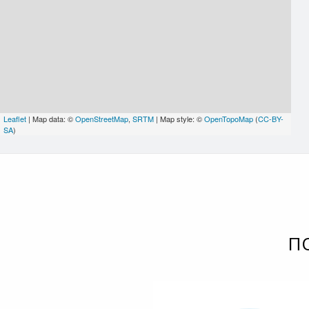
Leaflet
| Map data: ©
OpenStreetMap
,
SRTM
| Map style: ©
OpenTopoMap
(
CC-BY-
SA
)
П