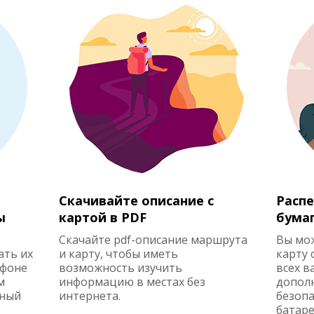
Скачивайте описание с
Распе
ы
картой в PDF
бума
Скачайте pdf-описание маршрута
Вы мо
ать их
и карту, чтобы иметь
карту 
ефоне
возможность изучить
всех в
м
информацию в местах без
допол
жный
интернета.
безопа
батаре