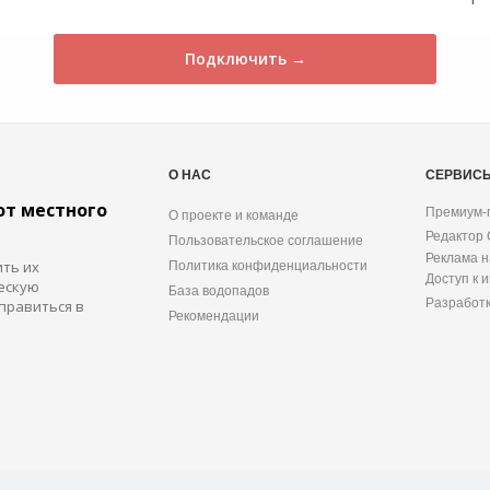
Подключить →
О НАС
СЕРВИС
от местного
Премиум-
О проекте и команде
Редактор
Пользовательское соглашение
Реклама н
ить их
Политика конфиденциальности
Доступ к 
ескую
База водопадов
Разработ
правиться в
Рекомендации