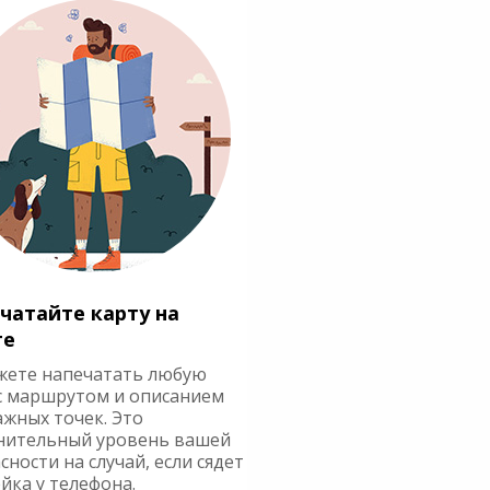
чатайте карту на
ге
жете напечатать любую
с маршрутом и описанием
ажных точек. Это
нительный уровень вашей
сности на случай, если сядет
йка у телефона.