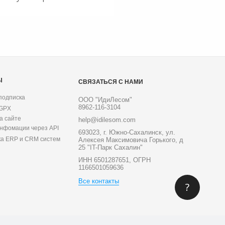
Ы
СВЯЗАТЬСЯ С НАМИ
подписка
ООО "ИдиЛесом"
8962-116-3104
 GPX
а сайте
help@idilesom.com
инфомации через API
693023, г. Южно-Сахалинск, ул.
ка ERP и CRM систем
Алексея Максимовича Горького, д
25 "IT-Парк Сахалин"
ИНН 6501287651, ОГРН
1166501059636
Все контакты
?