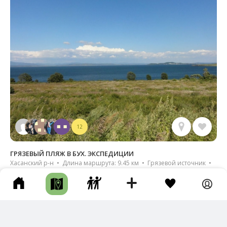
12
ГРЯЗЕВЫЙ ПЛЯЖ В БУХ. ЭКСПЕДИЦИИ
Хасанский р-н • Длина маршрута: 9.45 км • Грязевой источник •
Авто • Несколько часов • По берегу
Был в сентябре. Вода в бух. Экспедиции была +24, а воздух
уже прохладный, и ветер. Приходилось, чтобы погреться,
погружаться в …