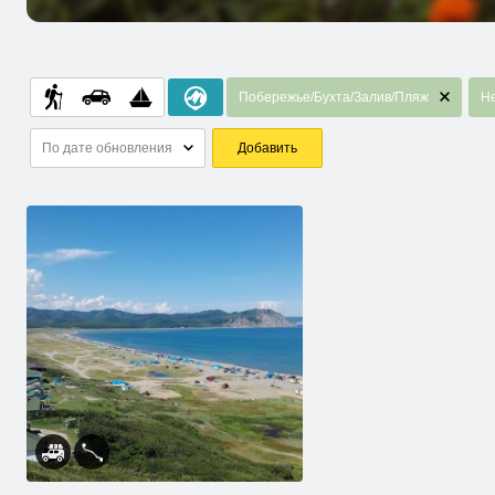
Побережье/Бухта/Залив/Пляж
Не
По дате обновления
Добавить