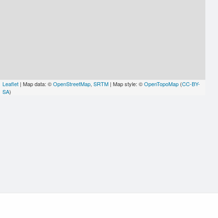
Leaflet
| Map data: ©
OpenStreetMap
,
SRTM
| Map style: ©
OpenTopoMap
(
CC-BY-
SA
)