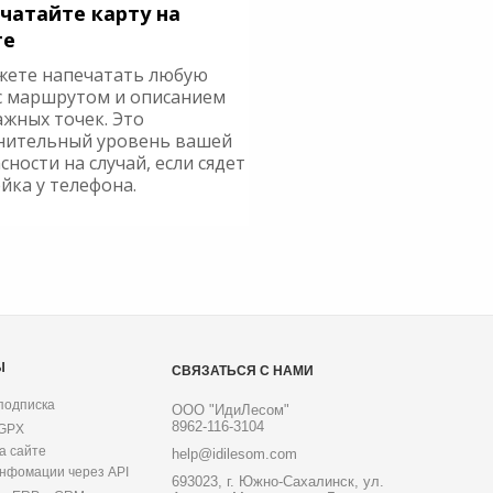
чатайте карту на
ге
жете напечатать любую
с маршрутом и описанием
ажных точек. Это
нительный уровень вашей
сности на случай, если сядет
йка у телефона.
Ы
СВЯЗАТЬСЯ С НАМИ
подписка
ООО "ИдиЛесом"
8962-116-3104
 GPX
а сайте
help@idilesom.com
инфомации через API
693023, г. Южно-Сахалинск, ул.