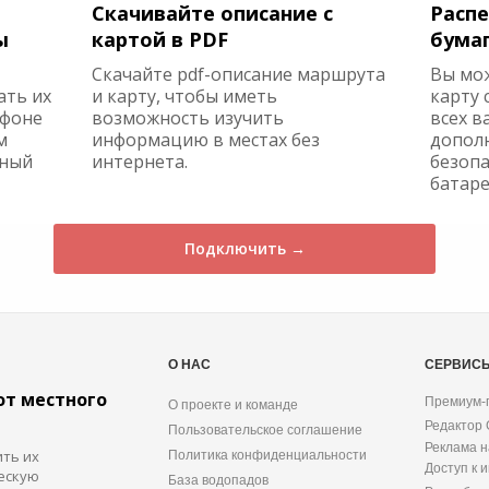
Скачивайте описание с
Распе
ы
картой в PDF
бума
Скачайте pdf-описание маршрута
Вы мо
ать их
и карту, чтобы иметь
карту 
ефоне
возможность изучить
всех в
м
информацию в местах без
допол
жный
интернета.
безопа
батаре
Подключить →
О НАС
СЕРВИС
от местного
Премиум-
О проекте и команде
Редактор
Пользовательское соглашение
Реклама н
ить их
Политика конфиденциальности
Доступ к 
ескую
База водопадов