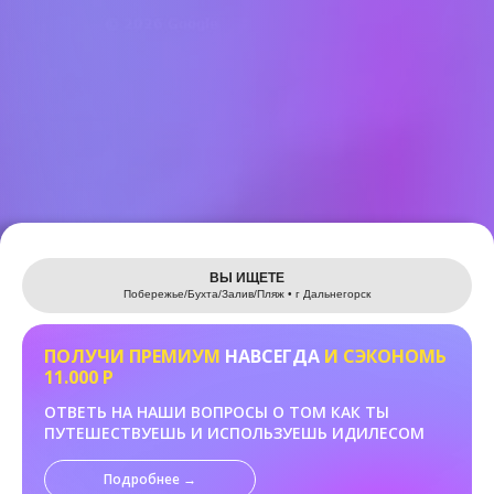
Leaflet
ВЫ ИЩЕТЕ
Побережье/Бухта/Залив/Пляж • г Дальнегорск
ПОЛУЧИ ПРЕМИУМ
НАВСЕГДА
И СЭКОНОМЬ
11.000 Р
ОТВЕТЬ НА НАШИ ВОПРОСЫ О ТОМ КАК ТЫ
ПУТЕШЕСТВУЕШЬ И ИСПОЛЬЗУЕШЬ ИДИЛЕСОМ
Подробнее →