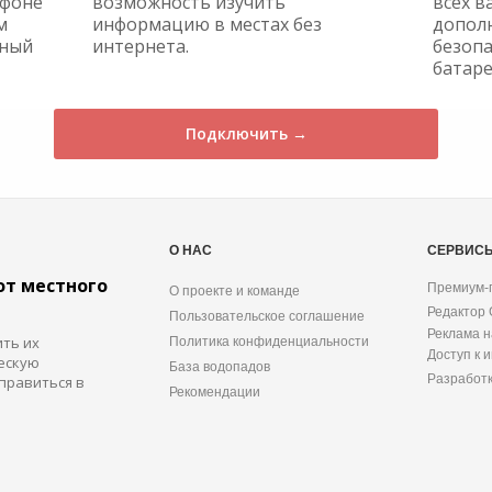
ефоне
возможность изучить
всех в
м
информацию в местах без
допол
жный
интернета.
безопа
батаре
Подключить →
О НАС
СЕРВИС
от местного
Премиум-
О проекте и команде
Редактор
Пользовательское соглашение
Реклама н
ить их
Политика конфиденциальности
Доступ к 
ескую
База водопадов
Разработ
правиться в
Рекомендации