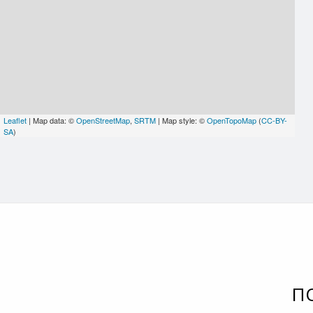
Leaflet
| Map data: ©
OpenStreetMap
,
SRTM
| Map style: ©
OpenTopoMap
(
CC-BY-
SA
)
П