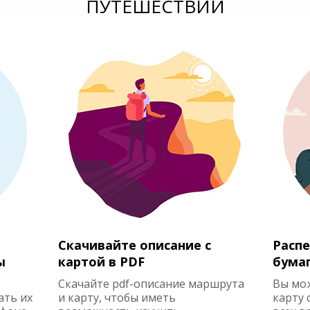
ПУТЕШЕСТВИЙ
Скачивайте описание с
Распе
ы
картой в PDF
бума
Скачайте pdf-описание маршрута
Вы мо
ать их
и карту, чтобы иметь
карту 