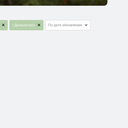
г Дальнегорск
По дате обновления