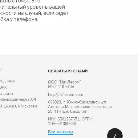
ажных точек. Это
нительный уровень вашей
сности на случай, если сядет
йка у телефона.
Ы
СВЯЗАТЬСЯ С НАМИ
подписка
ООО "ИдиЛесом"
8962-116-3104
 GPX
а сайте
help@idilesom.com
инфомации через API
693023, г. Южно-Сахалинск, ул.
ка ERP и CRM систем
Алексея Максимовича Горького, д
25 "IT-Парк Сахалин"
ИНН 6501287651, ОГРН
1166501059636
Все контакты
?