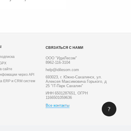
Ы
СВЯЗАТЬСЯ С НАМИ
подписка
ООО "ИдиЛесом"
8962-116-3104
 GPX
а сайте
help@idilesom.com
инфомации через API
693023, г. Южно-Сахалинск, ул.
ка ERP и CRM систем
Алексея Максимовича Горького, д
25 "IT-Парк Сахалин"
ИНН 6501287651, ОГРН
1166501059636
Все контакты
?