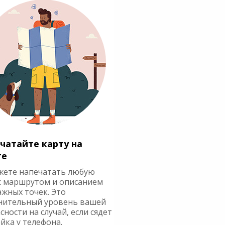
чатайте карту на
ге
жете напечатать любую
с маршрутом и описанием
ажных точек. Это
нительный уровень вашей
сности на случай, если сядет
йка у телефона.