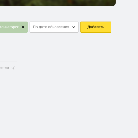
альнегорск
По дате обновления
Добавить
шли :-(.