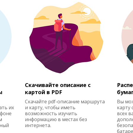
Скачивайте описание с
Распе
ы
картой в PDF
бума
Скачайте pdf-описание маршрута
Вы мо
ать их
и карту, чтобы иметь
карту 
ефоне
возможность изучить
всех в
м
информацию в местах без
допол
жный
интернета.
безопа
батаре