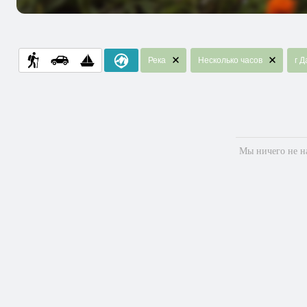
Река
Несколько часов
г Д
Мы ничего не на