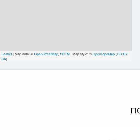
Leaflet
| Map data: ©
OpenStreetMap
,
SRTM
| Map style: ©
OpenTopoMap
(
CC-BY-
SA
)
П