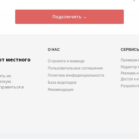
Подключить →
О НАС
СЕРВИС
от местного
Премиум-
О проекте и команде
Редактор
Пользовательское соглашение
Реклама н
ить их
Политика конфиденциальности
Доступ к 
ескую
База водопадов
Разработ
правиться в
Рекомендации