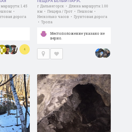
КАЯ
ПЕЩЕРА БЕЛЫЙ ПАРУС
маршрута: 1.45
г Дальнегорск • Длина маршрута: 1.00
Пешком •
км • Пещера / Грот • Пешком •
нтовая дорога
Несколько часов • Грунтовая дорога
• Тропа
Местоположение указано не
верно.
4