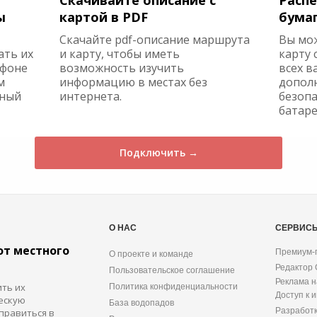
Скачивайте описание с
Распе
ы
картой в PDF
бума
Скачайте pdf-описание маршрута
Вы мо
ать их
и карту, чтобы иметь
карту 
ефоне
возможность изучить
всех в
м
информацию в местах без
допол
жный
интернета.
безопа
батаре
Подключить →
О НАС
СЕРВИС
от местного
Премиум-
О проекте и команде
Редактор
Пользовательское соглашение
Реклама н
ить их
Политика конфиденциальности
Доступ к 
ескую
База водопадов
Разработ
правиться в