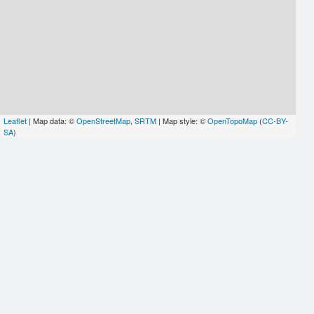
Leaflet
| Map data: ©
OpenStreetMap
,
SRTM
| Map style: ©
OpenTopoMap
(
CC-BY-
SA
)