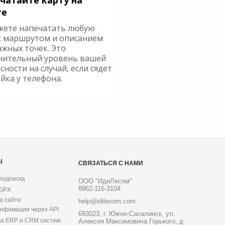
чатайте карту на
ге
жете напечатать любую
с маршрутом и описанием
ажных точек. Это
нительный уровень вашей
сности на случай, если сядет
йка у телефона.
Ы
СВЯЗАТЬСЯ С НАМИ
подписка
ООО "ИдиЛесом"
8962-116-3104
 GPX
а сайте
help@idilesom.com
инфомации через API
693023, г. Южно-Сахалинск, ул.
ка ERP и CRM систем
Алексея Максимовича Горького, д