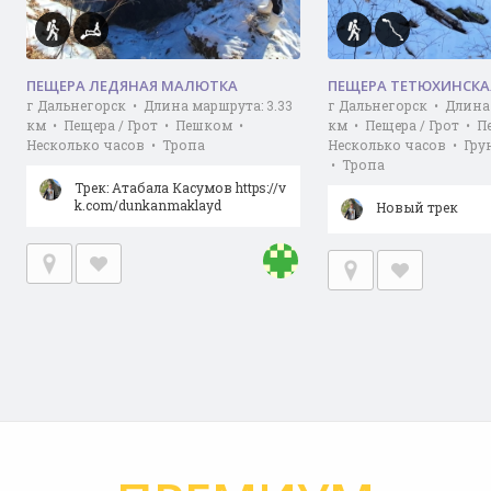
ПЕЩЕРА ЛЕДЯНАЯ МАЛЮТКА
ПЕЩЕРА ТЕТЮХИНСКА
г Дальнегорск • Длина маршрута: 3.33
г Дальнегорск • Длина
км • Пещера / Грот • Пешком •
км • Пещера / Грот • 
Несколько часов • Тропа
Несколько часов • Гру
• Тропа
Трек: Атабала Касумов https://v
k.com/dunkanmaklayd
Новый трек