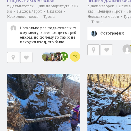
ПЕЩЕРА НИКОЛАЕВСКАЯ
ПЕЩЕРА ДАЛЬНЕГОРС
г Дальнегорск • Длина маршрута: 7.87
г Дальнегорск • Длина 
км • Пещера / Грот • Пешком •
км • Пещера / Грот • 
Несколько часов • Тропа
Несколько часов • Гру
• Тропа
Несколько раз подъезжал к эт
ому месту, хотел сходить с реб
Фотографии
енком, но почему то так и не
находил вход, это было …
70