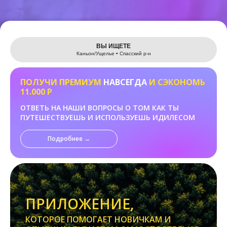
Leaflet
ВЫ ИЩЕТЕ
Каньон/Ущелье • Спасский р-н
ПОЛУЧИ ПРЕМИУМ
НАВСЕГДА
И СЭКОНОМЬ
11.000 Р
ОТВЕТЬ НА НАШИ ВОПРОСЫ О ТОМ КАК ТЫ
ПУТЕШЕСТВУЕШЬ И ИСПОЛЬЗУЕШЬ ИДИЛЕСОМ
Подробнее →
ПРИЛОЖЕНИЕ,
КОТОРОЕ ПОМОГАЕТ НОВИЧКАМ И