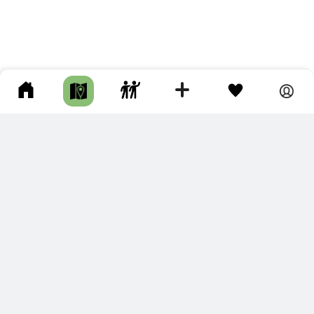
ПОДКЛЮЧИТЕ ДЛЯ СЕБЯ
ПРЕМИУМ
С премиум аккаунтом Вы сможете
скачивать треки в разных форматах для мобильных карт
и навигаторов
распечатывать маршруты и сохранять их в pdf,
копировать треки с сайта в свою библиотеку
наслаждаться сайтом без рекламы
помочь проекту и почувствовать себя лучше