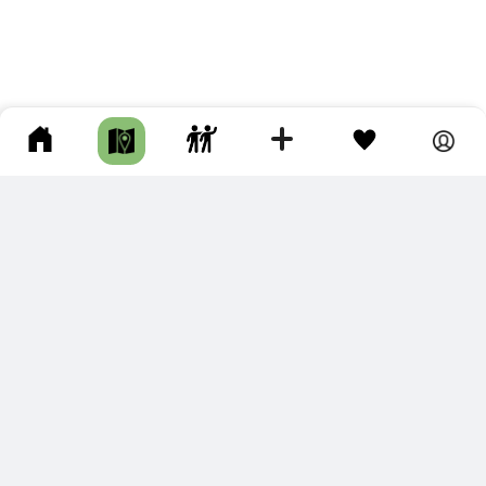
ПОДКЛЮЧИТЕ ДЛЯ СЕБЯ
ПРЕМИУМ
С премиум аккаунтом Вы сможете
скачивать треки в разных форматах для мобильных карт
и навигаторов
распечатывать маршруты и сохранять их в pdf,
копировать треки с сайта в свою библиотеку
наслаждаться сайтом без рекламы
помочь проекту и почувствовать себя лучше