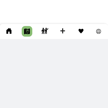
ПОДКЛЮЧИТЕ ДЛЯ СЕБЯ
ПРЕМИУМ
С премиум аккаунтом Вы сможете
скачивать треки в разных форматах для мобильных карт
и навигаторов
распечатывать маршруты и сохранять их в pdf,
копировать треки с сайта в свою библиотеку
наслаждаться сайтом без рекламы
помочь проекту и почувствовать себя лучше