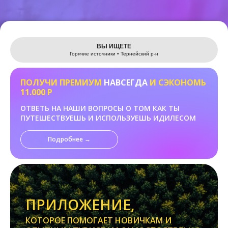
Leaflet
ВЫ ИЩЕТЕ
Горячие источники • Тернейский р-н
ПОЛУЧИ ПРЕМИУМ
НАВСЕГДА
И СЭКОНОМЬ
11.000 Р
ОТВЕТЬ НА НАШИ ВОПРОСЫ О ТОМ КАК ТЫ
ПУТЕШЕСТВУЕШЬ И ИСПОЛЬЗУЕШЬ ИДИЛЕСОМ
Подробнее →
ПРИЛОЖЕНИЕ,
КОТОРОЕ ПОМОГАЕТ НОВИЧКАМ И