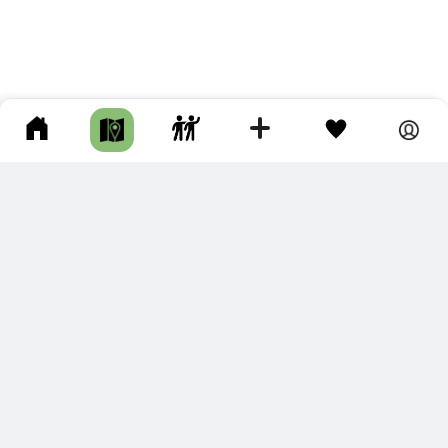
ПОДКЛЮЧИТЕ ДЛЯ СЕБЯ
ПРЕМИУМ
С премиум аккаунтом Вы сможете
скачивать треки в разных форматах для мобильных карт
и навигаторов
распечатывать маршруты и сохранять их в pdf,
копировать треки с сайта в свою библиотеку
наслаждаться сайтом без рекламы
помочь проекту и почувствовать себя лучше