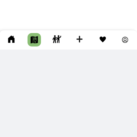
ПОДКЛЮЧИТЕ ДЛЯ СЕБЯ
ПРЕМИУМ
С премиум аккаунтом Вы сможете
скачивать треки в разных форматах для мобильных карт
и навигаторов
распечатывать маршруты и сохранять их в pdf,
копировать треки с сайта в свою библиотеку
наслаждаться сайтом без рекламы
помочь проекту и почувствовать себя лучше