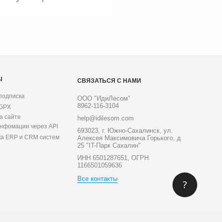
Ы
СВЯЗАТЬСЯ С НАМИ
подписка
ООО "ИдиЛесом"
8962-116-3104
 GPX
а сайте
help@idilesom.com
инфомации через API
693023, г. Южно-Сахалинск, ул.
ка ERP и CRM систем
Алексея Максимовича Горького, д
25 "IT-Парк Сахалин"
ИНН 6501287651, ОГРН
1166501059636
Все контакты
?