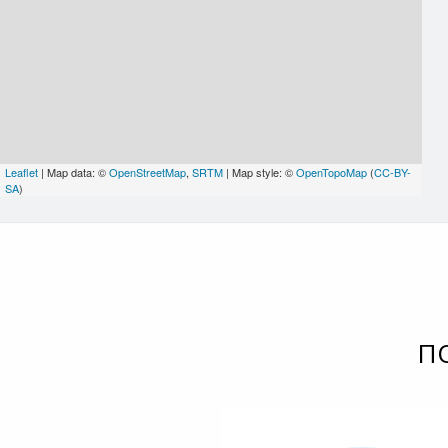
Leaflet
| Map data: ©
OpenStreetMap
,
SRTM
| Map style: ©
OpenTopoMap
(
CC-BY-
SA
)
П