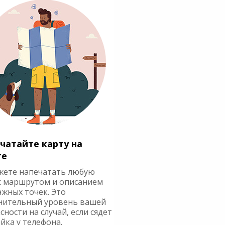
чатайте карту на
ге
жете напечатать любую
с маршрутом и описанием
ажных точек. Это
нительный уровень вашей
сности на случай, если сядет
йка у телефона.