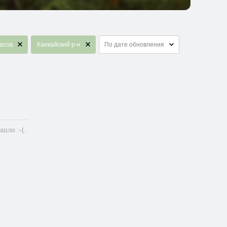
асов
Ханкайский р-н
По дате обновления
шли :-(.