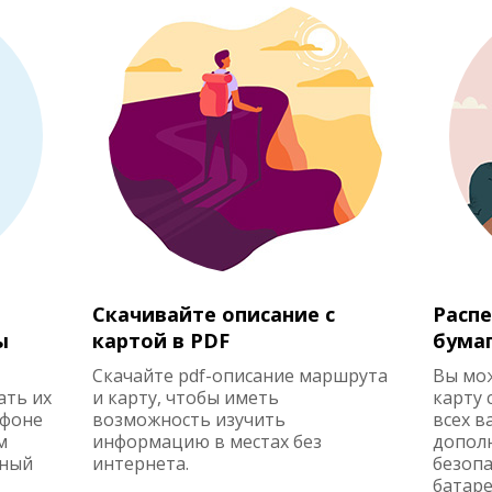
Скачивайте описание с
Распе
ы
картой в PDF
бума
Скачайте pdf-описание маршрута
Вы мо
ать их
и карту, чтобы иметь
карту 
ефоне
возможность изучить
всех в
м
информацию в местах без
допол
жный
интернета.
безопа
батаре