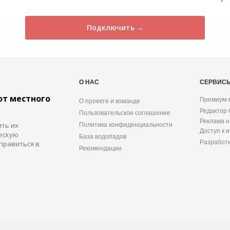
Подключить →
О НАС
СЕРВИС
от местного
Премиум-
О проекте и команде
Редактор
Пользовательское соглашение
Реклама н
ить их
Политика конфиденциальности
Доступ к 
ескую
База водопадов
Разработ
правиться в
Рекомендации