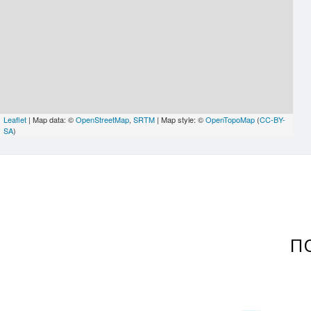
Leaflet
| Map data: ©
OpenStreetMap
,
SRTM
| Map style: ©
OpenTopoMap
(
CC-BY-
SA
)
П