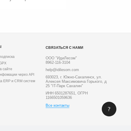
Ы
СВЯЗАТЬСЯ С НАМИ
подписка
ООО "ИдиЛесом"
8962-116-3104
 GPX
а сайте
help@idilesom.com
инфомации через API
693023, г. Южно-Сахалинск, ул.
ка ERP и CRM систем
Алексея Максимовича Горького, д
25 "IT-Парк Сахалин"
ИНН 6501287651, ОГРН
1166501059636
Все контакты
?