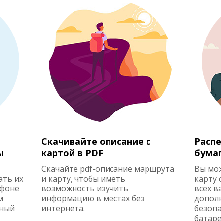
Скачивайте описание с
Распе
ы
картой в PDF
бума
Скачайте pdf-описание маршрута
Вы мо
ать их
и карту, чтобы иметь
карту 
ефоне
возможность изучить
всех в
м
информацию в местах без
допол
жный
интернета.
безопа
батаре