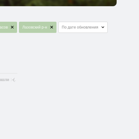
асов
Лазовский р-н
По дате обновления
шли :-(.