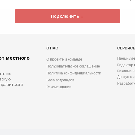
Подключить →
О НАС
СЕРВИС
от местного
Премиум-
О проекте и команде
Редактор
Пользовательское соглашение
Реклама н
ить их
Политика конфиденциальности
Доступ к 
ескую
База водопадов
Разработ
правиться в
Рекомендации