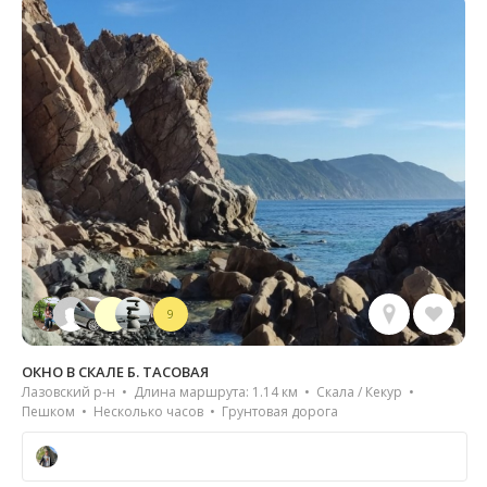
9
ОКНО В СКАЛЕ Б. ТАСОВАЯ
Лазовский р-н • Длина маршрута: 1.14 км • Скала / Кекур •
Пешком • Несколько часов • Грунтовая дорога