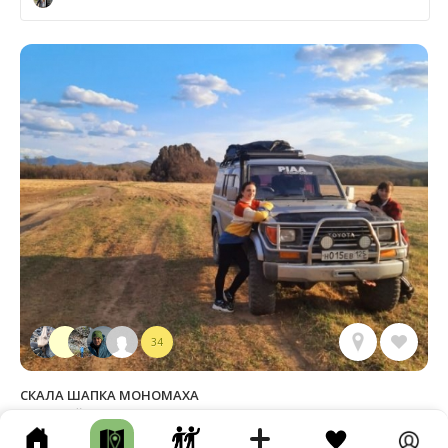
34
СКАЛА ШАПКА МОНОМАХА
Лазовский р-н • Длина маршрута: 16.16 км • Скала / Кекур • Авто
• Несколько часов • Асфальт