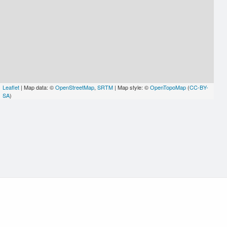
Leaflet
| Map data: ©
OpenStreetMap
,
SRTM
| Map style: ©
OpenTopoMap
(
CC-BY-
SA
)