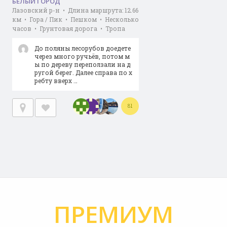
БЕЛЫЙ ГОРОД
Лазовский р-н • Длина маршрута: 12.66
км • Гора / Пик • Пешком • Несколько
часов • Грунтовая дорога • Тропа
До поляны лесорубов доедете
через много ручьёв, потом м
ы по дереву переползали на д
ругой берег. Далее справа по х
ребту вверх …
81
ПРЕМИУМ