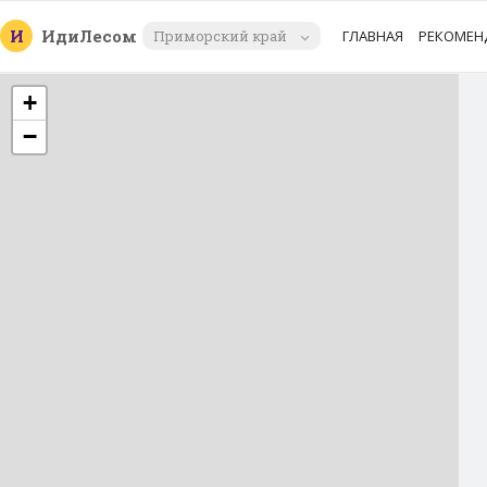
И
Иди
Лесом
Приморский край
ГЛАВНАЯ
РЕКОМЕН
+
−