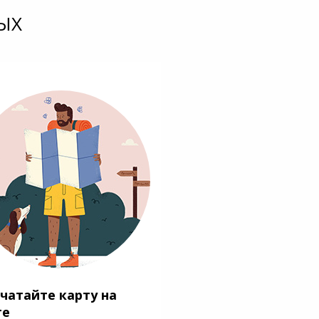
ЫХ
чатайте карту на
ге