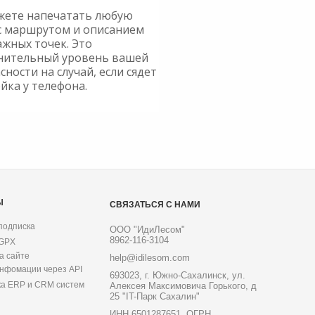
жете напечатать любую
с маршрутом и описанием
ажных точек. Это
нительный уровень вашей
сности на случай, если сядет
йка у телефона.
Ы
СВЯЗАТЬСЯ С НАМИ
подписка
ООО "ИдиЛесом"
8962-116-3104
 GPX
а сайте
help@idilesom.com
инфомации через API
693023, г. Южно-Сахалинск, ул.
ка ERP и CRM систем
Алексея Максимовича Горького, д
25 "IT-Парк Сахалин"
ИНН 6501287651, ОГРН