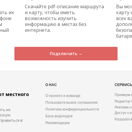
Скачайте pdf-описание маршрута
Вы мо
ать их
и карту, чтобы иметь
карту 
ефоне
возможность изучить
всех в
м
информацию в местах без
допол
жный
интернета.
безопа
батаре
Подключить →
О НАС
СЕРВИС
от местного
Премиум-
О проекте и команде
Редактор
Пользовательское соглашение
Реклама н
ить их
Политика конфиденциальности
Доступ к 
ескую
База водопадов
Разработ
правиться в
Рекомендации