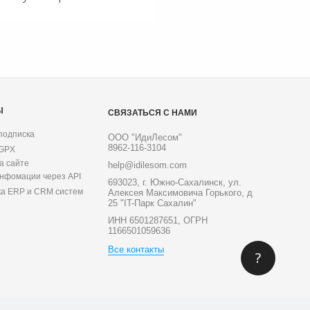
Ы
СВЯЗАТЬСЯ С НАМИ
подписка
ООО "ИдиЛесом"
8962-116-3104
 GPX
а сайте
help@idilesom.com
инфомации через API
693023, г. Южно-Сахалинск, ул.
ка ERP и CRM систем
Алексея Максимовича Горького, д
25 "IT-Парк Сахалин"
ИНН 6501287651, ОГРН
1166501059636
Все контакты
?