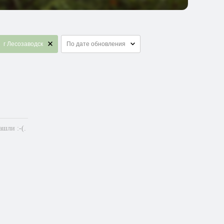
г Лесозаводск
По дате обновления
шли :-(.