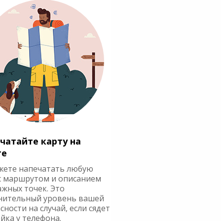
чатайте карту на
ге
жете напечатать любую
с маршрутом и описанием
ажных точек. Это
нительный уровень вашей
сности на случай, если сядет
йка у телефона.