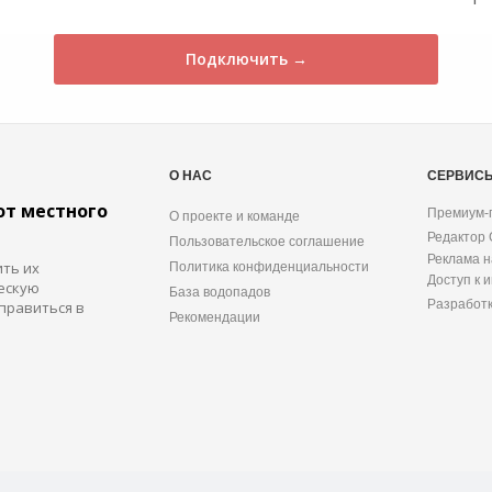
Подключить →
О НАС
СЕРВИС
от местного
Премиум-
О проекте и команде
Редактор
Пользовательское соглашение
Реклама н
ить их
Политика конфиденциальности
Доступ к 
ескую
База водопадов
Разработ
правиться в
Рекомендации