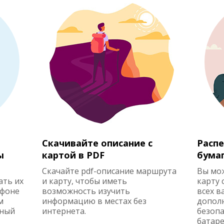
Скачивайте описание с
Распе
ы
картой в PDF
бума
Скачайте pdf-описание маршрута
Вы мо
ать их
и карту, чтобы иметь
карту 
ефоне
возможность изучить
всех в
м
информацию в местах без
допол
жный
интернета.
безопа
батаре