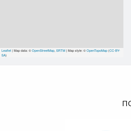
Leaflet
| Map data: ©
OpenStreetMap
,
SRTM
| Map style: ©
OpenTopoMap
(
CC-BY-
SA
)
П