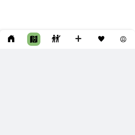
ПОДКЛЮЧИТЕ ДЛЯ СЕБЯ
ПРЕМИУМ
С премиум аккаунтом Вы сможете
скачивать треки в разных форматах для мобильных карт
и навигаторов
распечатывать маршруты и сохранять их в pdf,
копировать треки с сайта в свою библиотеку
наслаждаться сайтом без рекламы
помочь проекту и почувствовать себя лучше