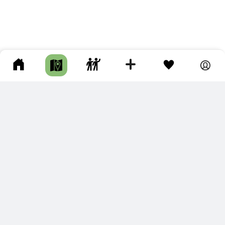
ПОДКЛЮЧИТЕ ДЛЯ СЕБЯ
ПРЕМИУМ
С премиум аккаунтом Вы сможете
скачивать треки в разных форматах для мобильных карт
и навигаторов
распечатывать маршруты и сохранять их в pdf,
копировать треки с сайта в свою библиотеку
наслаждаться сайтом без рекламы
помочь проекту и почувствовать себя лучше