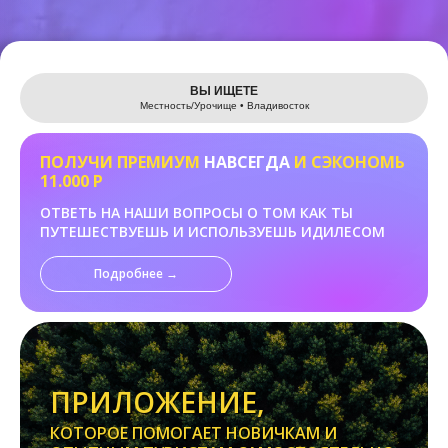
Leaflet
ВЫ ИЩЕТЕ
Местность/Урочище • Владивосток
ПОЛУЧИ ПРЕМИУМ
НАВСЕГДА
И СЭКОНОМЬ
11.000 Р
ОТВЕТЬ НА НАШИ ВОПРОСЫ О ТОМ КАК ТЫ
ПУТЕШЕСТВУЕШЬ И ИСПОЛЬЗУЕШЬ ИДИЛЕСОМ
Подробнее →
ПРИЛОЖЕНИЕ,
КОТОРОЕ ПОМОГАЕТ НОВИЧКАМ И