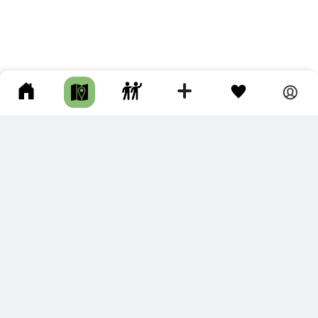
ПОДКЛЮЧИТЕ ДЛЯ СЕБЯ
ПРЕМИУМ
С премиум аккаунтом Вы сможете
скачивать треки в разных форматах для мобильных карт
и навигаторов
распечатывать маршруты и сохранять их в pdf,
копировать треки с сайта в свою библиотеку
наслаждаться сайтом без рекламы
помочь проекту и почувствовать себя лучше