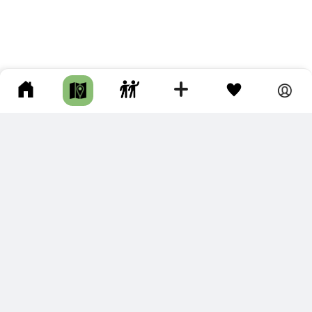
ПОДКЛЮЧИТЕ ДЛЯ СЕБЯ
ПРЕМИУМ
С премиум аккаунтом Вы сможете
скачивать треки в разных форматах для мобильных карт
и навигаторов
распечатывать маршруты и сохранять их в pdf,
копировать треки с сайта в свою библиотеку
наслаждаться сайтом без рекламы
помочь проекту и почувствовать себя лучше