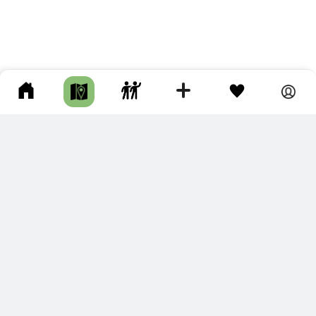
ПОДКЛЮЧИТЕ ДЛЯ СЕБЯ
ПРЕМИУМ
С премиум аккаунтом Вы сможете
скачивать треки в разных форматах для мобильных карт
и навигаторов
распечатывать маршруты и сохранять их в pdf,
копировать треки с сайта в свою библиотеку
наслаждаться сайтом без рекламы
помочь проекту и почувствовать себя лучше