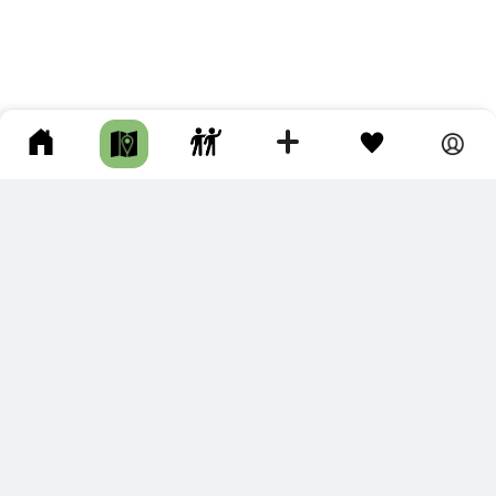
ПОДКЛЮЧИТЕ ДЛЯ СЕБЯ
ПРЕМИУМ
С премиум аккаунтом Вы сможете
скачивать треки в разных форматах для мобильных карт
и навигаторов
распечатывать маршруты и сохранять их в pdf,
копировать треки с сайта в свою библиотеку
наслаждаться сайтом без рекламы
помочь проекту и почувствовать себя лучше