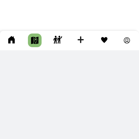
ПОДКЛЮЧИТЕ ДЛЯ СЕБЯ
ПРЕМИУМ
С премиум аккаунтом Вы сможете
скачивать треки в разных форматах для мобильных карт
и навигаторов
распечатывать маршруты и сохранять их в pdf,
копировать треки с сайта в свою библиотеку
наслаждаться сайтом без рекламы
помочь проекту и почувствовать себя лучше