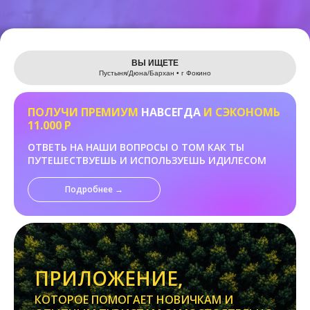
Leaflet
ВЫ ИЩЕТЕ
Пустыня/Дюна/Бархан • г Фокино
ПОЛУЧИ ПРЕМИУМ
НАВСЕГДА
И СЭКОНОМЬ
11.000 Р
ОТВЕТЬ НА НАШИ ВОПРОСЫ О ТОМ КАК ТЫ
ПУТЕШЕСТВУЕШЬ И ИСПОЛЬЗУЕШЬ ИДИЛЕСОМ
Подробнее →
ПРИЛОЖЕНИЕ,
КОТОРОЕ ПОМОГАЕТ НОВИЧКАМ И