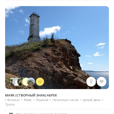
32
МАЯК (СТВОРНЫЙ ЗНАК) АБРЕК
г Фокино • Маяк • Пешком • Несколько часов • Целый день •
Тропа