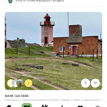
Хочу по этому маршруту съездить
3
МАЯК СЫСОЕВА
г Фокино • Длина маршрута: 4.73 км • Маяк • Авто • Несколько
часов • Грунтовая дорога • Тропа