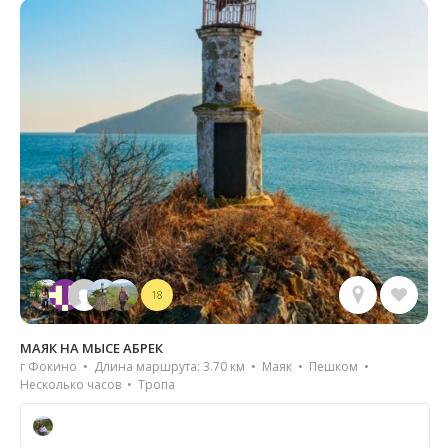
18
МАЯК НА МЫСЕ АБРЕК
г Фокино • Длина маршрута: 3.70 км • Маяк • Пешком •
Несколько часов • Тропа