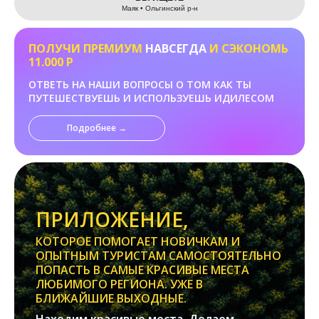
Маяк • Ольгинский р-н
ПОЛУЧИ ПРЕМИУМ
НАВСЕГДА
И СЭКОНОМЬ
11.000 Р
ОТВЕТЬ НА НАШИ ВОПРОСЫ О ТОМ КАК ТЫ
ПУТЕШЕСТВУЕШЬ И ИСПОЛЬЗУЕШЬ ИДИЛЕСОМ
Подробнее →
ПРИЛОЖЕНИЕ,
КОТОРОЕ ПОМОГАЕТ НОВИЧКАМ И
ОПЫТНЫМ ТУРИСТАМ САМОСТОЯТЕЛЬНО
ПОПАСТЬ В САМЫЕ КРАСИВЫЕ МЕСТА
ЛЮБИМОГО РЕГИОНА. УЖЕ В
БЛИЖАЙШИЕ ВЫХОДНЫЕ.