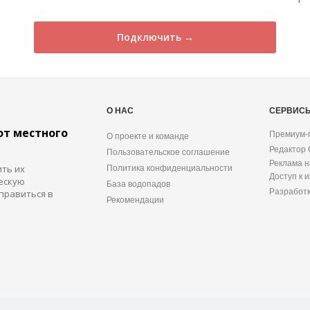
Подключить →
О НАС
СЕРВИС
от местного
Премиум-
О проекте и команде
Редактор
Пользовательское соглашение
Реклама н
ить их
Политика конфиденциальности
Доступ к 
ескую
База водопадов
Разработ
правиться в
Рекомендации