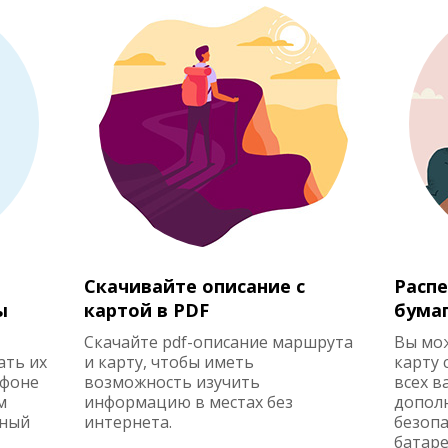
Скачивайте описание с
Распе
ы
картой в PDF
бума
Скачайте pdf-описание маршрута
Вы мо
ать их
и карту, чтобы иметь
карту 
ефоне
возможность изучить
всех в
м
информацию в местах без
допол
жный
интернета.
безопа
батаре