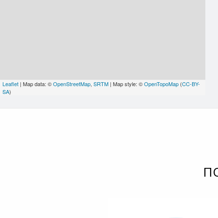
Leaflet
| Map data: ©
OpenStreetMap
,
SRTM
| Map style: ©
OpenTopoMap
(
CC-BY-
SA
)
П