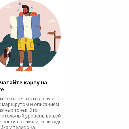
чатайте карту на
ге
жете напечатать любую
с маршрутом и описанием
ажных точек. Это
нительный уровень вашей
сности на случай, если сядет
йка у телефона.