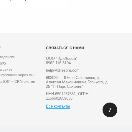
Ы
СВЯЗАТЬСЯ С НАМИ
подписка
ООО "ИдиЛесом"
8962-116-3104
 GPX
а сайте
help@idilesom.com
инфомации через API
693023, г. Южно-Сахалинск, ул.
ка ERP и CRM систем
Алексея Максимовича Горького, д
25 "IT-Парк Сахалин"
ИНН 6501287651, ОГРН
1166501059636
Все контакты
?