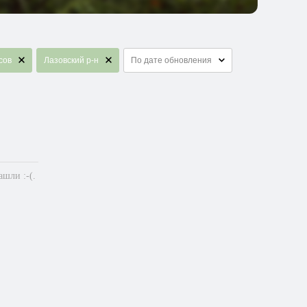
сов
Лазовский р-н
По дате обновления
шли :-(.