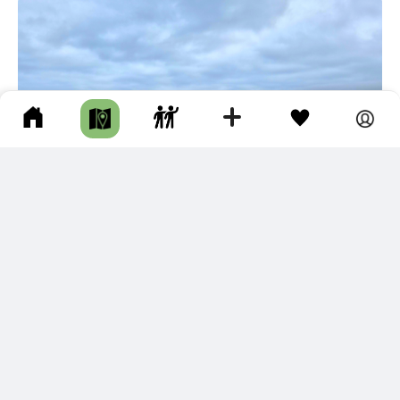
15
БУХТА КИТ
Лазовский р-н • Длина маршрута: 31.85 км • Побережье / Бухта /
Залив / Пляж • Авто • Несколько часов • Грунтовая дорога
Здравствуйте, а на вышеперечисленные достопримечател
ьности на сапе плавали? Как водичка? Как дорога до бухты