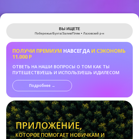
Leaflet
ВЫ ИЩЕТЕ
Побережье/Бухта/Залив/Пляж • Лазовский р-н
ПОЛУЧИ ПРЕМИУМ
НАВСЕГДА
И СЭКОНОМЬ
11.000 Р
ОТВЕТЬ НА НАШИ ВОПРОСЫ О ТОМ КАК ТЫ
ПУТЕШЕСТВУЕШЬ И ИСПОЛЬЗУЕШЬ ИДИЛЕСОМ
Подробнее →
ПРИЛОЖЕНИЕ,
КОТОРОЕ ПОМОГАЕТ НОВИЧКАМ И