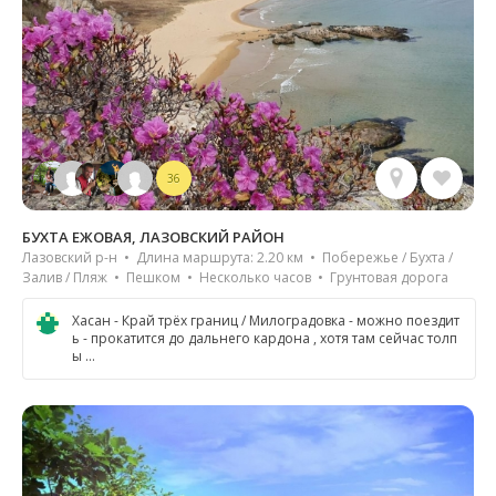
36
БУХТА ЕЖОВАЯ, ЛАЗОВСКИЙ РАЙОН
Лазовский р-н • Длина маршрута: 2.20 км • Побережье / Бухта /
Залив / Пляж • Пешком • Несколько часов • Грунтовая дорога
Хасан - Край трёх границ / Милоградовка - можно поездит
ь - прокатится до дальнего кардона , хотя там сейчас толп
ы …