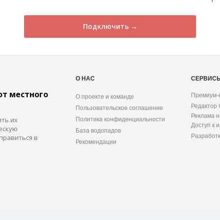
Подключить →
О НАС
СЕРВИС
от местного
Премиум-
О проекте и команде
Редактор
Пользовательское соглашение
Реклама н
ить их
Политика конфиденциальности
Доступ к 
ескую
База водопадов
Разработ
правиться в
Рекомендации