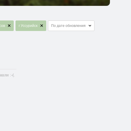
сов
г Уссурийск
По дате обновления
шли :-(.