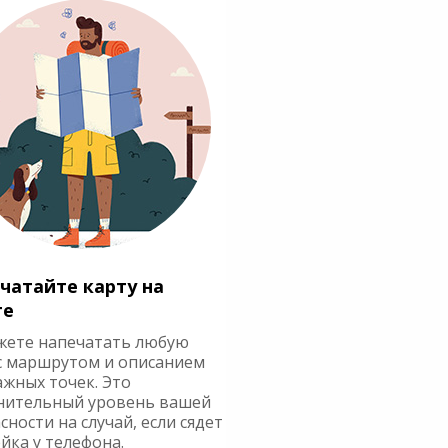
чатайте карту на
ге
жете напечатать любую
с маршрутом и описанием
ажных точек. Это
нительный уровень вашей
сности на случай, если сядет
йка у телефона.