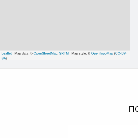
Leaflet
| Map data: ©
OpenStreetMap
,
SRTM
| Map style: ©
OpenTopoMap
(
CC-BY-
SA
)
П