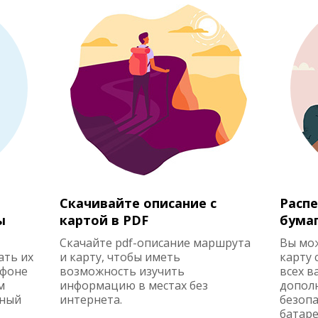
Скачивайте описание с
Распе
ы
картой в PDF
бума
Скачайте pdf-описание маршрута
Вы мо
ать их
и карту, чтобы иметь
карту 
ефоне
возможность изучить
всех в
м
информацию в местах без
допол
жный
интернета.
безопа
батаре