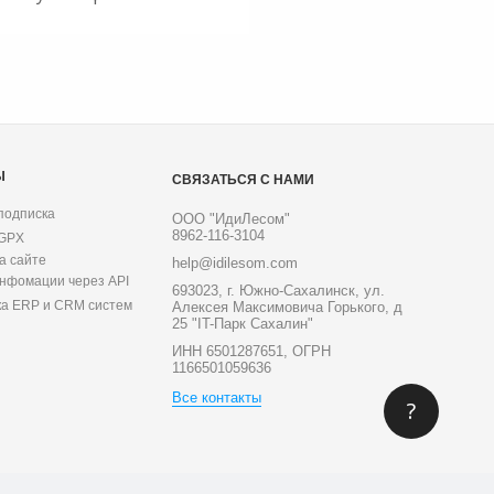
Ы
СВЯЗАТЬСЯ С НАМИ
подписка
ООО "ИдиЛесом"
8962-116-3104
 GPX
а сайте
help@idilesom.com
инфомации через API
693023, г. Южно-Сахалинск, ул.
ка ERP и CRM систем
Алексея Максимовича Горького, д
25 "IT-Парк Сахалин"
ИНН 6501287651, ОГРН
1166501059636
Все контакты
?