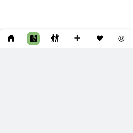
ПОДКЛЮЧИТЕ ДЛЯ СЕБЯ
ПРЕМИУМ
С премиум аккаунтом Вы сможете
скачивать треки в разных форматах для мобильных карт
и навигаторов
распечатывать маршруты и сохранять их в pdf,
копировать треки с сайта в свою библиотеку
наслаждаться сайтом без рекламы
помочь проекту и почувствовать себя лучше