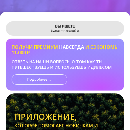
Leaflet
ВЫ ИЩЕТЕ
Вулкан • г Уссурийск
ПОЛУЧИ ПРЕМИУМ
НАВСЕГДА
И СЭКОНОМЬ
11.000 Р
ОТВЕТЬ НА НАШИ ВОПРОСЫ О ТОМ КАК ТЫ
ПУТЕШЕСТВУЕШЬ И ИСПОЛЬЗУЕШЬ ИДИЛЕСОМ
Подробнее →
ПРИЛОЖЕНИЕ,
КОТОРОЕ ПОМОГАЕТ НОВИЧКАМ И