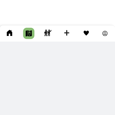
ПОДКЛЮЧИТЕ ДЛЯ СЕБЯ
ПРЕМИУМ
С премиум аккаунтом Вы сможете
скачивать треки в разных форматах для мобильных карт
и навигаторов
распечатывать маршруты и сохранять их в pdf,
копировать треки с сайта в свою библиотеку
наслаждаться сайтом без рекламы
помочь проекту и почувствовать себя лучше