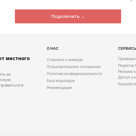
Подключить →
О НАС
СЕРВИС
от местного
Премиум-
О проекте и команде
Редактор
Пользовательское соглашение
Реклама н
ить их
Политика конфиденциальности
Доступ к 
ескую
База водопадов
Разработ
правиться в
Рекомендации