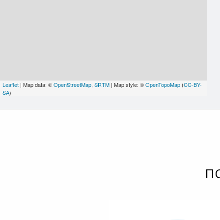
Leaflet
| Map data: ©
OpenStreetMap
,
SRTM
| Map style: ©
OpenTopoMap
(
CC-BY-
SA
)
П