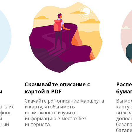
Скачивайте описание с
Распе
ы
картой в PDF
бума
Скачайте pdf-описание маршрута
Вы мо
ать их
и карту, чтобы иметь
карту 
ефоне
возможность изучить
всех в
м
информацию в местах без
допол
жный
интернета.
безопа
батаре