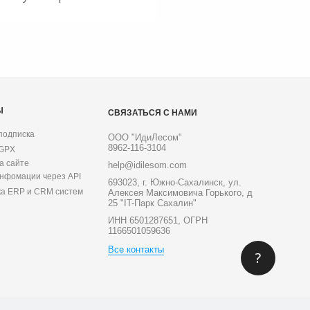
Ы
СВЯЗАТЬСЯ С НАМИ
подписка
ООО "ИдиЛесом"
8962-116-3104
 GPX
а сайте
help@idilesom.com
инфомации через API
693023, г. Южно-Сахалинск, ул.
ка ERP и CRM систем
Алексея Максимовича Горького, д
25 "IT-Парк Сахалин"
ИНН 6501287651, ОГРН
1166501059636
Все контакты
?