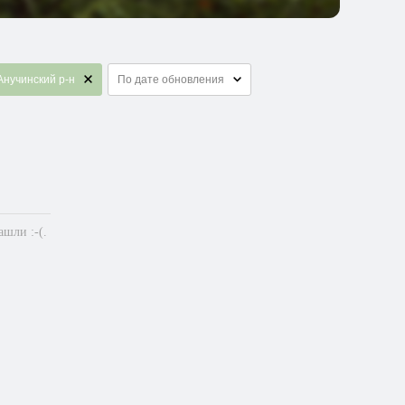
Анучинский р-н
По дате обновления
шли :-(.