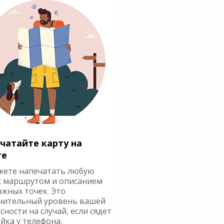
чатайте карту на
ге
жете напечатать любую
с маршрутом и описанием
ажных точек. Это
нительный уровень вашей
сности на случай, если сядет
йка у телефона.