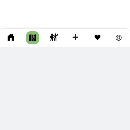
ПОДКЛЮЧИТЕ ДЛЯ СЕБЯ
ПРЕМИУМ
С премиум аккаунтом Вы сможете
скачивать треки в разных форматах для мобильных карт
и навигаторов
распечатывать маршруты и сохранять их в pdf,
копировать треки с сайта в свою библиотеку
наслаждаться сайтом без рекламы
помочь проекту и почувствовать себя лучше