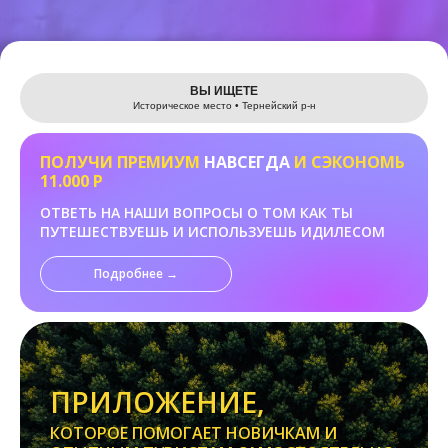
Leaflet
ВЫ ИЩЕТЕ
Историческое место • Тернейский р-н
ПОЛУЧИ ПРЕМИУМ
НАВСЕГДА
И СЭКОНОМЬ
11.000 Р
ОТВЕТЬ НА НАШИ ВОПРОСЫ О ТОМ КАК ТЫ
ПУТЕШЕСТВУЕШЬ И ИСПОЛЬЗУЕШЬ ИДИЛЕСОМ
Подробнее →
ПРИЛОЖЕНИЕ,
КОТОРОЕ ПОМОГАЕТ НОВИЧКАМ И