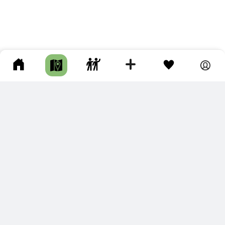
ПОДКЛЮЧИТЕ ДЛЯ СЕБЯ
ПРЕМИУМ
С премиум аккаунтом Вы сможете
скачивать треки в разных форматах для мобильных карт
и навигаторов
распечатывать маршруты и сохранять их в pdf,
копировать треки с сайта в свою библиотеку
наслаждаться сайтом без рекламы
помочь проекту и почувствовать себя лучше