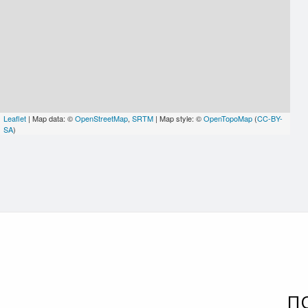
Leaflet
| Map data: ©
OpenStreetMap
,
SRTM
| Map style: ©
OpenTopoMap
(
CC-BY-
SA
)
П