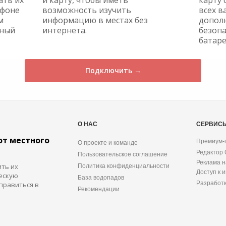
ать их
и карту, чтобы иметь
карту 
ефоне
возможность изучить
всех в
м
информацию в местах без
допол
жный
интернета.
безопа
батаре
Подключить →
О НАС
СЕРВИС
от местного
Премиум-
О проекте и команде
Редактор
Пользовательское соглашение
Реклама н
ить их
Политика конфиденциальности
Доступ к 
ескую
База водопадов
Разработ
правиться в
Рекомендации