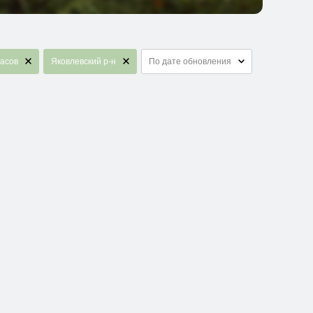
часов
Яковлевский р-н
По дате обновления