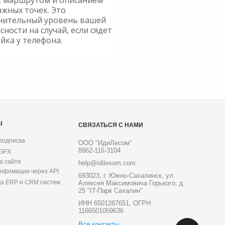
с маршрутом и описанием
ажных точек. Это
нительный уровень вашей
сности на случай, если сядет
йка у телефона.
Ы
СВЯЗАТЬСЯ С НАМИ
подписка
ООО "ИдиЛесом"
8962-116-3104
 GPX
а сайте
help@idilesom.com
инфомации через API
693023, г. Южно-Сахалинск, ул.
ка ERP и CRM систем
Алексея Максимовича Горького, д
25 "IT-Парк Сахалин"
ИНН 6501287651, ОГРН
1166501059636
Все контакты