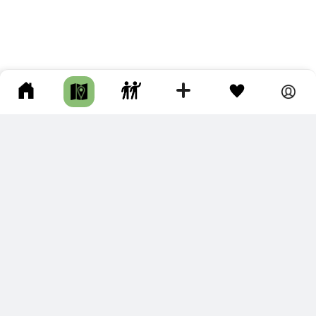
ПОДКЛЮЧИТЕ ДЛЯ СЕБЯ
ПРЕМИУМ
С премиум аккаунтом Вы сможете
скачивать треки в разных форматах для мобильных карт
и навигаторов
распечатывать маршруты и сохранять их в pdf,
копировать треки с сайта в свою библиотеку
наслаждаться сайтом без рекламы
помочь проекту и почувствовать себя лучше