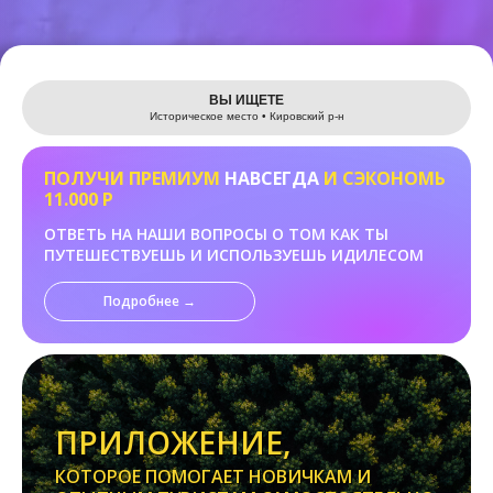
Leaflet
ВЫ ИЩЕТЕ
Историческое место • Кировский р-н
ПОЛУЧИ ПРЕМИУМ
НАВСЕГДА
И СЭКОНОМЬ
11.000 Р
ОТВЕТЬ НА НАШИ ВОПРОСЫ О ТОМ КАК ТЫ
ПУТЕШЕСТВУЕШЬ И ИСПОЛЬЗУЕШЬ ИДИЛЕСОМ
Подробнее →
ПРИЛОЖЕНИЕ,
КОТОРОЕ ПОМОГАЕТ НОВИЧКАМ И