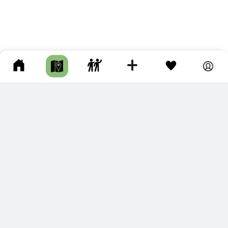
ПОДКЛЮЧИТЕ ДЛЯ СЕБЯ
ПРЕМИУМ
С премиум аккаунтом Вы сможете
скачивать треки в разных форматах для мобильных карт
и навигаторов
распечатывать маршруты и сохранять их в pdf,
копировать треки с сайта в свою библиотеку
наслаждаться сайтом без рекламы
помочь проекту и почувствовать себя лучше