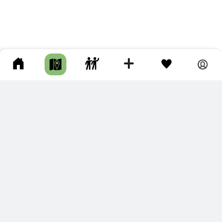
ПОДКЛЮЧИТЕ ДЛЯ СЕБЯ
ПРЕМИУМ
С премиум аккаунтом Вы сможете
скачивать треки в разных форматах для мобильных карт
и навигаторов
распечатывать маршруты и сохранять их в pdf,
копировать треки с сайта в свою библиотеку
наслаждаться сайтом без рекламы
помочь проекту и почувствовать себя лучше