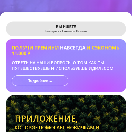
Leaflet
ВЫ ИЩЕТЕ
Гейзеры • г Большой Камень
ПОЛУЧИ ПРЕМИУМ
НАВСЕГДА
И СЭКОНОМЬ
11.000 Р
ОТВЕТЬ НА НАШИ ВОПРОСЫ О ТОМ КАК ТЫ
ПУТЕШЕСТВУЕШЬ И ИСПОЛЬЗУЕШЬ ИДИЛЕСОМ
Подробнее →
ПРИЛОЖЕНИЕ,
КОТОРОЕ ПОМОГАЕТ НОВИЧКАМ И