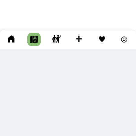
ПОДКЛЮЧИТЕ ДЛЯ СЕБЯ
ПРЕМИУМ
С премиум аккаунтом Вы сможете
скачивать треки в разных форматах для мобильных карт
и навигаторов
распечатывать маршруты и сохранять их в pdf,
копировать треки с сайта в свою библиотеку
наслаждаться сайтом без рекламы
помочь проекту и почувствовать себя лучше