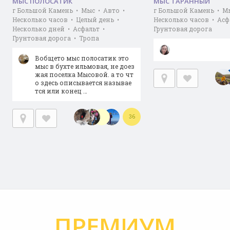
МЫС ПОЛОСАТИК
МЫС ТАРАННЫЙ
г Большой Камень • Мыс • Авто •
г Большой Камень • М
Несколько часов • Целый день •
Несколько часов • Асф
Несколько дней • Асфальт •
Грунтовая дорога
Грунтовая дорога • Тропа
Вобщето мыс полосатик это
мыс в бухте ильмовая, не доез
жая поселка Мысовой. а то чт
о здесь описывается называе
тся или конец …
36
ПРЕМИУМ