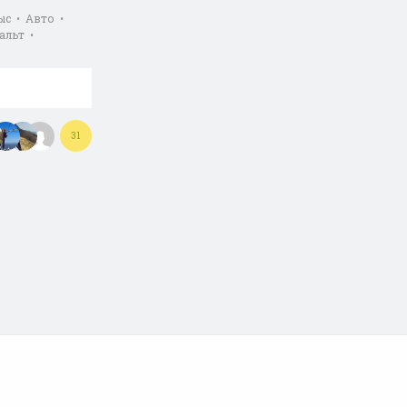
ыс • Авто •
альт •
31