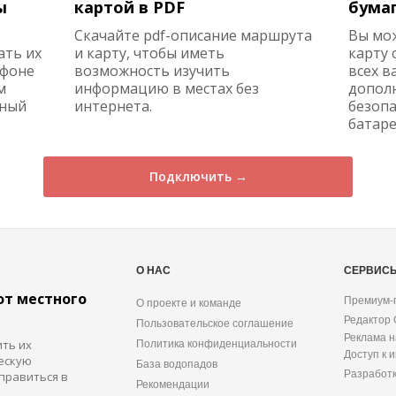
ы
картой в PDF
бума
Скачайте pdf-описание маршрута
Вы мо
ать их
и карту, чтобы иметь
карту 
ефоне
возможность изучить
всех в
м
информацию в местах без
допол
жный
интернета.
безопа
батаре
Подключить →
О НАС
СЕРВИС
от местного
Премиум-
О проекте и команде
Редактор
Пользовательское соглашение
Реклама н
ить их
Политика конфиденциальности
Доступ к 
ескую
База водопадов
Разработ
правиться в
Рекомендации