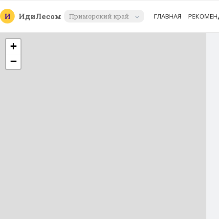
И
Иди
Лесом
Приморский край
ГЛАВНАЯ
РЕКОМЕН
+
−