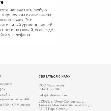
ге
жете напечатать любую
с маршрутом и описанием
ажных точек. Это
нительный уровень вашей
сности на случай, если сядет
йка у телефона.
Ы
СВЯЗАТЬСЯ С НАМИ
подписка
ООО "ИдиЛесом"
8962-116-3104
 GPX
а сайте
help@idilesom.com
инфомации через API
693023, г. Южно-Сахалинск, ул.
ка ERP и CRM систем
Алексея Максимовича Горького, д
25 "IT-Парк Сахалин"