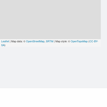
Leaflet
| Map data: ©
OpenStreetMap
,
SRTM
| Map style: ©
OpenTopoMap
(
CC-BY-
SA
)