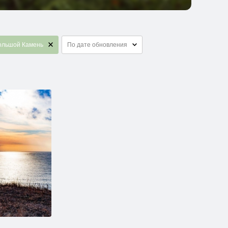
Большой Камень
По дате обновления