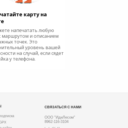
чатайте карту на
ге
жете напечатать любую
с маршрутом и описанием
ажных точек. Это
нительный уровень вашей
сности на случай, если сядет
йка у телефона.
Ы
СВЯЗАТЬСЯ С НАМИ
подписка
ООО "ИдиЛесом"
8962-116-3104
 GPX