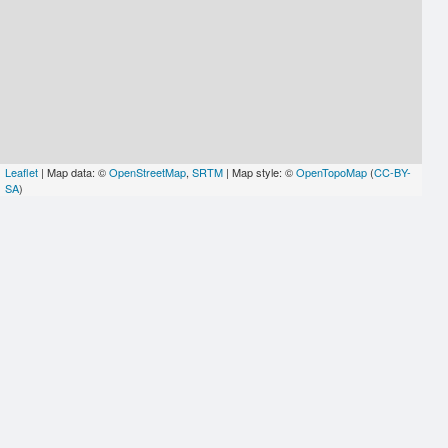
Leaflet
| Map data: ©
OpenStreetMap
,
SRTM
| Map style: ©
OpenTopoMap
(
CC-BY-
SA
)