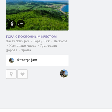
ГОРА С ПОКЛОННЫМ КРЕСТОМ
Хасанский р-н • Гора / Пик • Пешком
• Несколько часов • Грунтовая
дорога • Тропа
Фотографии