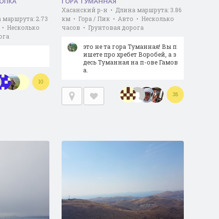
СОПКА
ГОРА ТУМАННАЯ
Хасанский р-н • Длина маршрута: 3.86
 маршрута: 2.73
км • Гора / Пик • Авто • Несколько
 • Несколько
часов • Грунтовая дорога
ога
это не та гора Туманная! Вы п
ишете про хребет Воробей, а з
десь Туманная на п-ове Гамов
а.
10
38