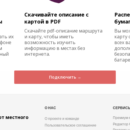
Скачивайте описание с
Распе
ы
картой в PDF
бума
Скачайте pdf-описание маршрута
Вы мо
ать их
и карту, чтобы иметь
карту 
ефоне
возможность изучить
всех в
м
информацию в местах без
допол
жный
интернета.
безопа
батаре
Подключить →
О НАС
СЕРВИС
от местного
Премиум-
О проекте и команде
Редактор
Пользовательское соглашение