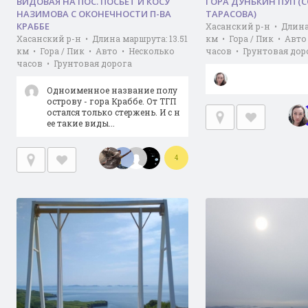
ВИДОВАЯ НА ПОС. ПОСЬЕТ И КОСУ
ГОРА ДУНЬКИН ПУП (
НАЗИМОВА С ОКОНЕЧНОСТИ П-ВА
ТАРАСОВА)
КРАББЕ
Хасанский р-н • Длина
Хасанский р-н • Длина маршрута: 13.51
км • Гора / Пик • Авто
км • Гора / Пик • Авто • Несколько
часов • Грунтовая дор
часов • Грунтовая дорога
Одноименное название полу
острову - гора Краббе. От ТГП
остался только стержень. И с н
ее такие виды...
4