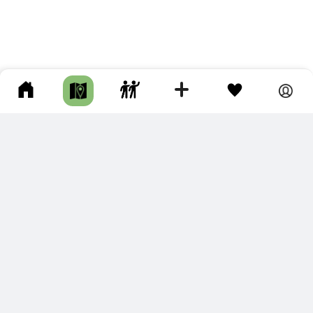
ПОДКЛЮЧИТЕ ДЛЯ СЕБЯ
ПРЕМИУМ
С премиум аккаунтом Вы сможете
скачивать треки в разных форматах для мобильных карт
и навигаторов
распечатывать маршруты и сохранять их в pdf,
копировать треки с сайта в свою библиотеку
наслаждаться сайтом без рекламы
помочь проекту и почувствовать себя лучше