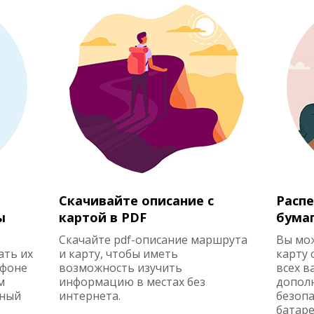
Скачивайте описание с
Распе
ы
картой в PDF
бума
Скачайте pdf-описание маршрута
Вы мо
ать их
и карту, чтобы иметь
карту 
ефоне
возможность изучить
всех в
м
информацию в местах без
допол
жный
интернета.
безопа
батаре