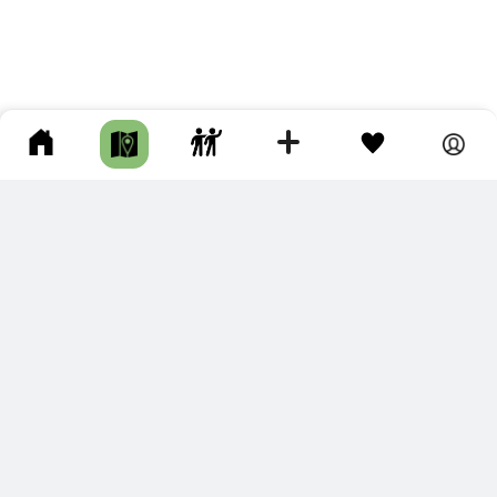
ПОДКЛЮЧИТЕ ДЛЯ СЕБЯ
ПРЕМИУМ
С премиум аккаунтом Вы сможете
скачивать треки в разных форматах для мобильных карт
и навигаторов
распечатывать маршруты и сохранять их в pdf,
копировать треки с сайта в свою библиотеку
наслаждаться сайтом без рекламы
помочь проекту и почувствовать себя лучше